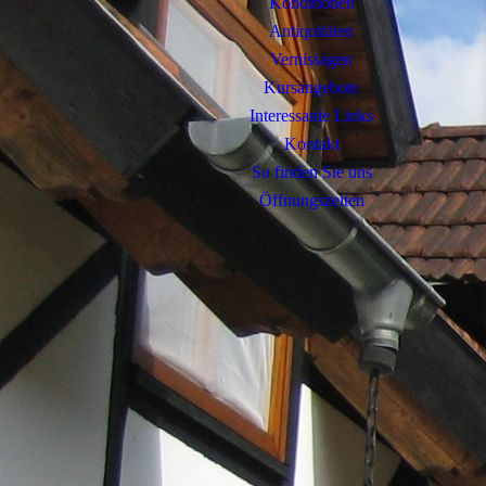
Konditionen
Antiquitäten
Vernissagen
Kursangebote
Interessante Links
Kontakt
So finden Sie uns
Öffnungszeiten