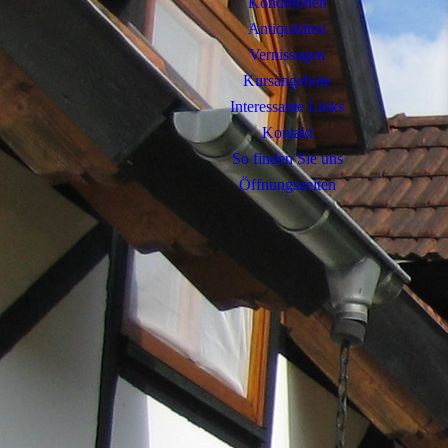
Konditionen
Antiquitäten
Vernissagen
Kursangebote
Interessante Links
Kontakt
So finden Sie uns
Öffnungszeiten