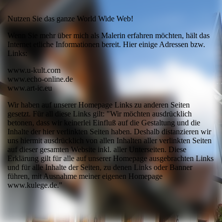
Nutzen Sie das ganze World Wide Web!
Wenn Sie mehr über mich als Malerin erfahren möchten, hält das
Internet etliche Informationen bereit. Hier einige Adressen bzw.
Links:
www.u-kult.com
www.echo-online.de
www.art-ic.eu
Wir haben auf unserer Homepage Links zu anderen Seiten
gesetzt. Für all diese Links gilt: "Wir möchten ausdrücklich
betonen, dass wir keinerlei Einfluß auf die Gestaltung und die
Inhalte der hier verlinkten Seiten haben. Deshalb distanzieren wir
uns hiermit ausdrücklich von allen Inhalten aller verlinkten Seiten
auf dieser gesamten Website inkl. aller Unterseiten. Diese
Erklärung gilt für alle auf unserer Homepage ausgebrachten Links
und für alle Inhalte der Seiten, zu denen Links oder Banner
führen, mit Ausnahme meiner eigenen Homepage
www.kulege.de."